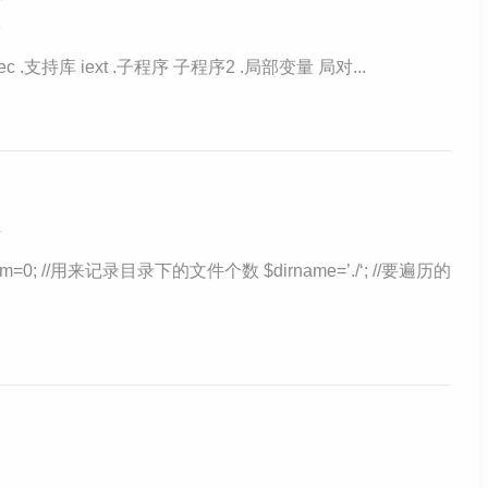
8
pec .支持库 iext .子程序 子程序2 .局部变量 局对...
4
=0; //用来记录目录下的文件个数 $dirname=’./‘; //要遍历的
2