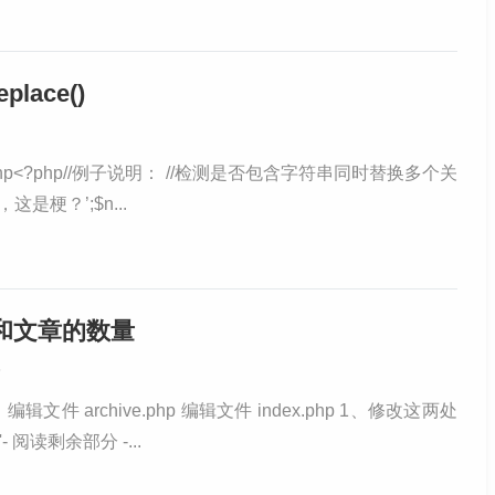
lace()
```php<?php//例子说明： //检测是否包含字符串同时替换多个关
这是梗？’;$n...
要和文章的数量
8
件 archive.php 编辑文件 index.php 1、修改这两处
'- 阅读剩余部分 -...