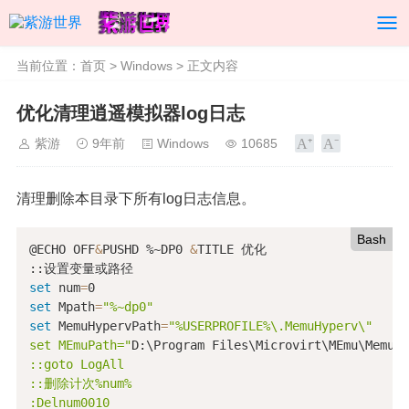
当前位置：
首页
>
Windows
> 正文内容
优化清理逍遥模拟器log日志
紫游
9年前
Windows
10685
清理删除本目录下所有log日志信息。
Bash
@ECHO OFF
&
PUSHD %~DP0 
&
TITLE 优化

set
 num
=
set
 Mpath
=
"%~dp0"
set
 MemuHypervPath
=
"%USERPROFILE%\.MemuHyperv\"

set MEmuPath="
D:\Program Files\Microvirt\MEmu\MemuHy
::goto LogAll

::删除计次%num%

:Delnum0010
