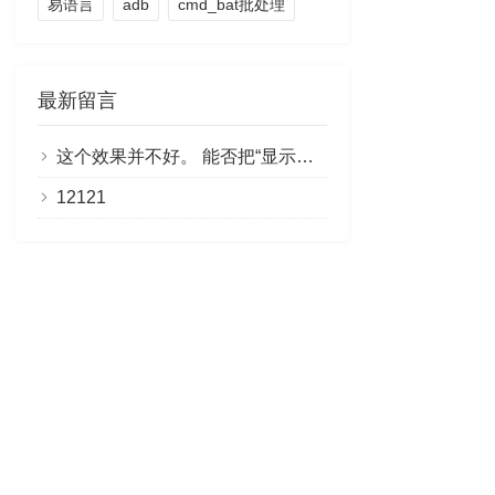
易语言
adb
cmd_bat批处理
最新留言
这个效果并不好。 能否把“显示剩余部分”做成链接，点击即可阅读全文？
12121